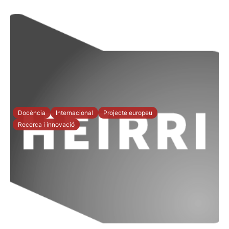
Docència
Internacional
Projecte europeu
Recerca i innovació