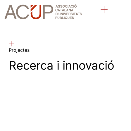
Sobre l’ACUP
Universitats públiques catalanes
Projectes
Recerca i innovació