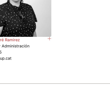
ré Ramirez
y Administración
5
up.cat