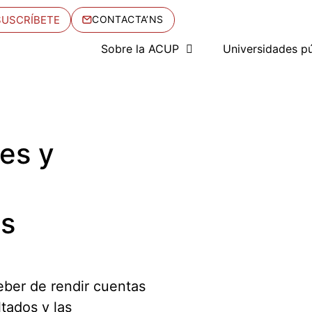
SUSCRÍBETE
CONTACTA’NS
Sobre la ACUP
Universidades pú
es y
as
ber de rendir cuentas
tados y las