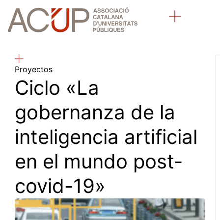
Sobre la ACUP
Universidades públicas catalanas
Qué hacemos
Proyectos
Ciclo «La
gobernanza de la
inteligencia artificial
en el mundo post-
covid-19»