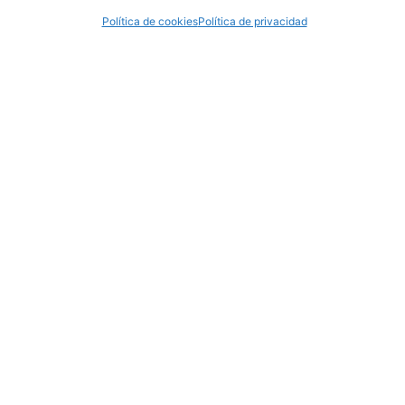
Suscríbete
al boletín
Política de cookies
Política de privacidad
de noticias para
conocer toda la
actualidad de las
universidades
públicas de Cataluña.
SUSCRÍBETE