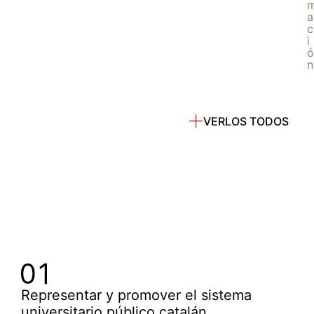
a
c
i
ó
n
VERLOS TODOS
Representar y promover el sistema
universitario público catalán.