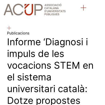
Sobre l’ACUP
Universitats públiques catalanes
Publicacions
Informe ‘Diagnosi i
impuls de les
vocacions STEM en
el sistema
universitari català:
Dotze propostes